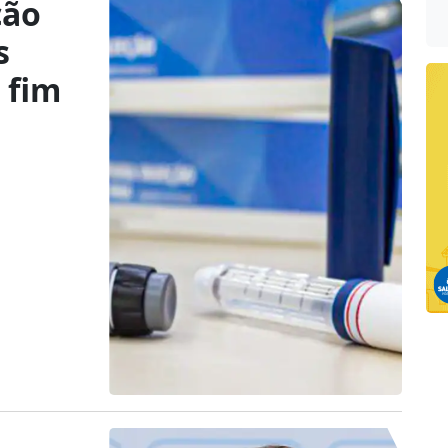
ção
s
 fim