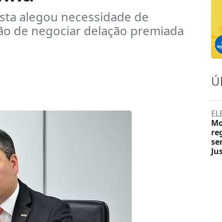
sta alegou necessidade de
ão de negociar delação premiada
Ú
EL
Mo
re
se
Ju