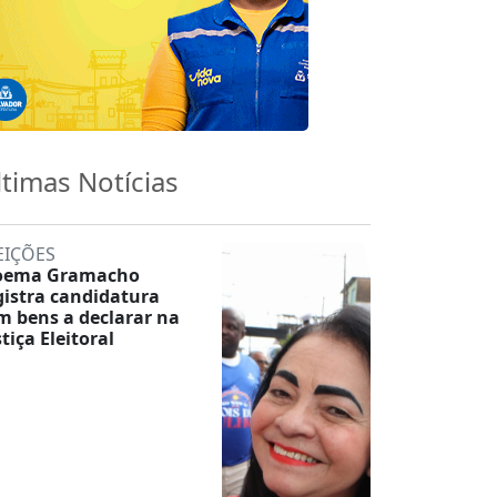
ltimas Notícias
EIÇÕES
ema Gramacho
gistra candidatura
m bens a declarar na
stiça Eleitoral