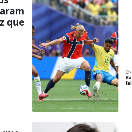
taram
z que
EN
Ba
fa