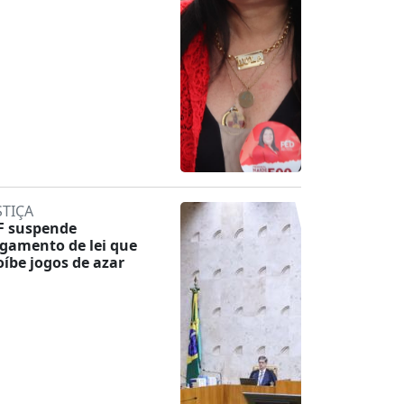
STIÇA
F suspende
lgamento de lei que
oíbe jogos de azar