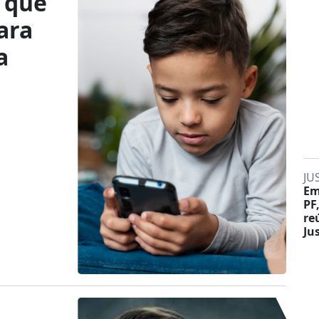
 que
ara
a
JU
Em
PF
re
Ju