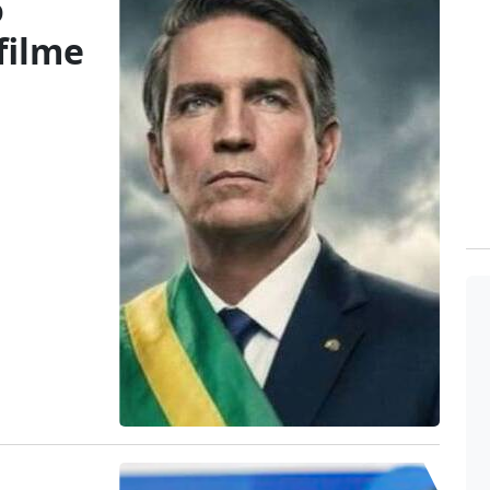
o
filme