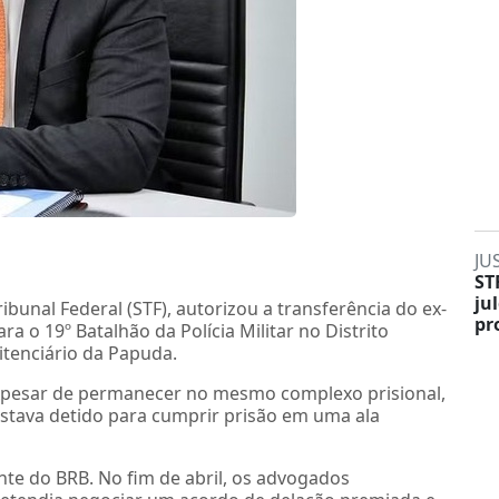
JU
ST
ju
unal Federal (STF), autorizou a transferência do ex-
pr
a o 19º Batalhão da Polícia Militar no Distrito
itenciário da Papuda.
Apesar de permanecer no mesmo complexo prisional,
estava detido para cumprir prisão em uma ala
ente do BRB. No fim de abril, os advogados