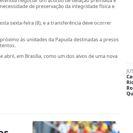
etendia negociar um acordo de delação premiada e
 necessidade de preservação da integridade física e
esta sexta-feira (8), e a transferência deve ocorrer
o, próximo às unidades da Papuda destinadas a presos
tentos.
e abril, em Brasília, como um dos alvos de uma nova
JU
Ca
Ri
Ro
Qu
os